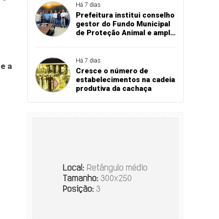
Há 7 dias
Prefeitura institui conselho
gestor do Fundo Municipal
de Proteção Animal e amplia
estrutura para políticas da
causa animal
Há 7 dias
e a
Cresce o número de
estabelecimentos na cadeia
produtiva da cachaça