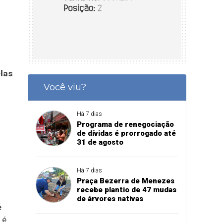
elas
Você viu?
Há 7 dias
Programa de renegociação
de dívidas é prorrogado até
31 de agosto
Há 7 dias
Praça Bezerra de Menezes
recebe plantio de 47 mudas
de árvores nativas
é
 é