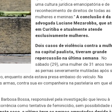
uma cultura jurídica emancipatória e de
reconhecimento de direitos de todas as
mulheres e meninas.”
A conclusão é da
advogada Luciane Mezarobba, que at
em Curitiba e atualmente atende
exclusivamente mulheres.
Dois casos de violência contra a mulh
na capital paulista, tiveram grande
repercussão na última semana
. No
sábado (29), uma mulher de 31 anos tev
as pernas severamente mutiladas após s
ro, enquanto ainda estava presa embaixo do veículo. Na
s armas, contra sua ex-companheira na pastelaria em que e
o Barbosa Bossa, responsável pela investigação que levou à
corrência como tentativa de feminicídio, sem possibilidade 
este caso, a vítima teve as pernas amputadas devido à