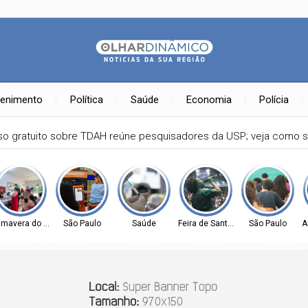
tenimento
Política
Saúde
Economia
Polícia
Nacional de Proteção de Dados investiga plataforma Discord
imavera do Leste
São Paulo
Saúde
Feira de Santana-BA
São Paulo
A