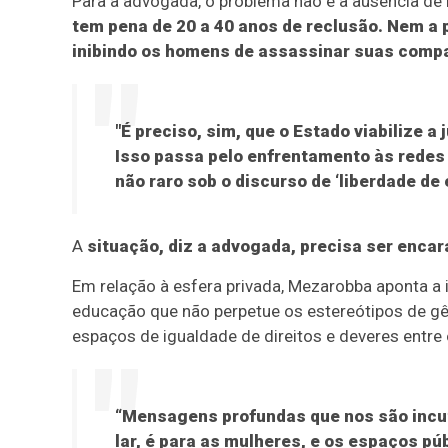
Para a advogada, o problema não é a ausência de 
tem pena de 20 a 40 anos de reclusão. Nem a
inibindo os homens de assassinar suas comp
"É preciso, sim, que o Estado viabilize 
Isso passa pelo enfrentamento às redes 
não raro sob o discurso de ‘liberdade de
A
situação, diz a advogada, precisa ser encara
Em relação à esfera privada, Mezarobba aponta a
educação que não perpetue os estereótipos de gên
espaços de igualdade de direitos e deveres entre os
“Mensagens profundas que nos são incuti
lar, é para as mulheres, e os espaços p