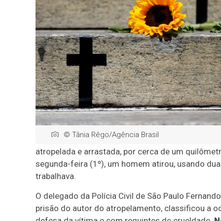
© Tânia Rêgo/Agência Brasil
atropelada e arrastada, por cerca de um quilômet
segunda-feira (1º), um homem atirou, usando dua
trabalhava.
O delegado da Polícia Civil de São Paulo Fernand
prisão do autor do atropelamento, classificou a o
defesa da vítima e com requintes de crueldade.
N