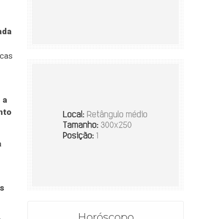
ada
icas
 a
nto
a
os
Horóscopo