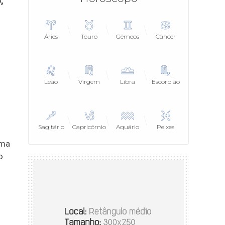
,
Áries
Touro
Gêmeos
Câncer
Leão
Virgem
Libra
Escorpião
Sagitário
Capricórnio
Aquário
Peixes
Uma
o