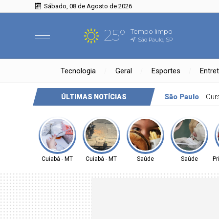
Sábado, 08 de Agosto de 2026
25°
Tempo limpo
São Paulo, SP
Tecnologia
Geral
Esportes
Entre
Direitos Humanos
Agência 
ÚLTIMAS NOTÍCIAS
Cuiabá - MT
Cuiabá - MT
Saúde
Saúde
Pr