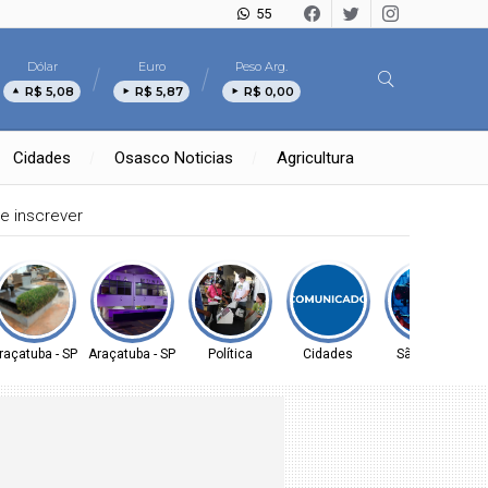
55
Dólar
Euro
Peso Arg.
R$ 5,08
R$ 5,87
R$ 0,00
Cidades
Osasco Noticias
Agricultura
raçatuba - SP
Araçatuba - SP
Política
Cidades
São Paulo
D