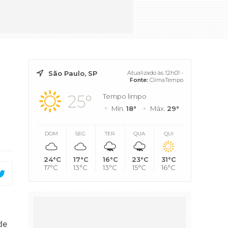
São Paulo, SP
Atualizado às 12h01 -
Fonte:
ClimaTempo
25°
Tempo limpo
Mín.
18°
Máx.
29°
DOM
SEG
TER
QUA
QUI
24°C
17°C
16°C
23°C
31°C
17°C
13°C
13°C
15°C
16°C
de