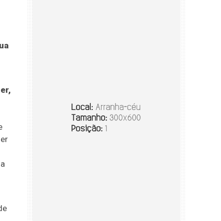
ua
er,
e
er
la
de