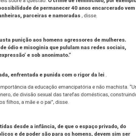
leis sobre a questão.
O crime de feminicídio, por exemplo
 possibilidade de permanecer 40 anos encarcerado vem
anheiras, parceiras e namoradas
, disse.
a justa punição aos homens agressores de mulheres.
de ódio e misoginia que pululam nas redes sociais,
 expressão’ e sob anonimato.”
da, enfrentada e punida com o rigor da lei
.
 importância da educação emancipatória e não machista. “
ero, de divisão sexual das tarefas domésticas, construind
 filhos, a mãe e o pai”, disse.
das desde a infância, de que o espaço privado, do
úblicos e de poder são para os homens, devem sim ser