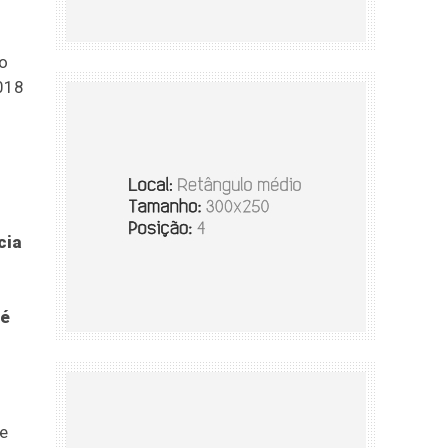
ro
018
cia
 é
re