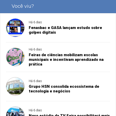
Você viu?
Há 6 dias
Fenasbac e GASA lançam estudo sobre
golpes digitais
Há 6 dias
Feiras de ciências mobilizam escolas
municipais e incentivam aprendizado na
prática
Há 6 dias
Grupo HSN consolida ecossistema de
tecnologia e negócios
Há 6 dias
Novo estúdio da TV Feira possibilitará mais