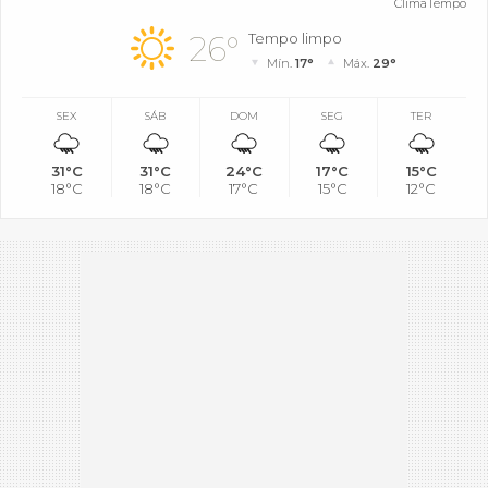
ClimaTempo
26°
Tempo limpo
Mín.
17°
Máx.
29°
SEX
SÁB
DOM
SEG
TER
31°C
31°C
24°C
17°C
15°C
18°C
18°C
17°C
15°C
12°C