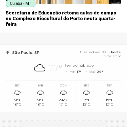
Cuiabá - MT
Secretaria de Educação retoma aulas de campo
no Complexo Biocultural do Porto nesta quarta-
feira
São Paulo, SP
Atualizado às 13h01 -
Fonte:
ClimaTempo
27°
Tempo nublado
Mín.
17°
Máx.
29°
SEX
SÁB
DOM
SEG
TER
31°C
31°C
24°C
17°C
15°C
18°C
18°C
17°C
15°C
12°C