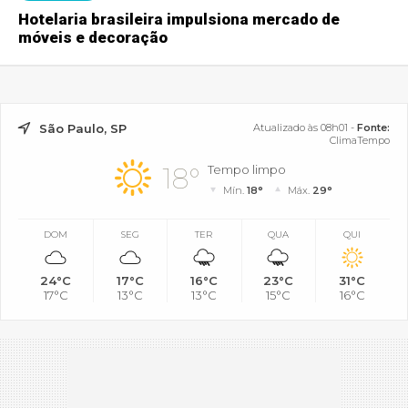
Hotelaria brasileira impulsiona mercado de
móveis e decoração
São Paulo, SP
Atualizado às 08h01 -
Fonte:
ClimaTempo
18°
Tempo limpo
Mín.
18°
Máx.
29°
DOM
SEG
TER
QUA
QUI
24°C
17°C
16°C
23°C
31°C
17°C
13°C
13°C
15°C
16°C