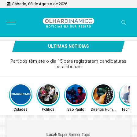
Sábado, 08 de Agosto de 2026
ÚLTIMAS NOTÍCIAS
Governo Municipal leva ações da assistência social e
Programa BPC na Escola à Comunidade do Baixão nesta
segunda, 10
Cidades
Política
São Paulo
Direitos Humanos
Tecnolog