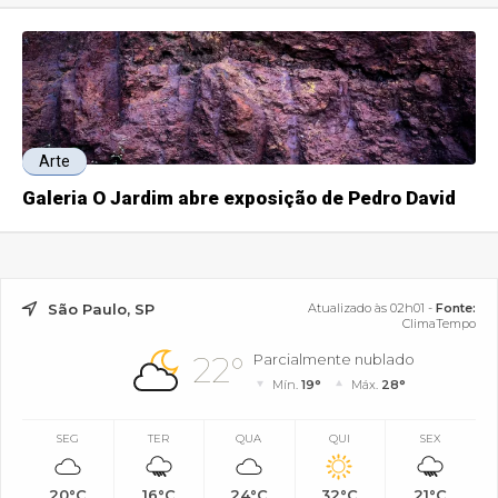
Arte
Galeria O Jardim abre exposição de Pedro David
São Paulo, SP
Atualizado às 02h01 -
Fonte:
ClimaTempo
22°
Parcialmente nublado
Mín.
19°
Máx.
28°
SEG
TER
QUA
QUI
SEX
20°C
16°C
24°C
32°C
21°C