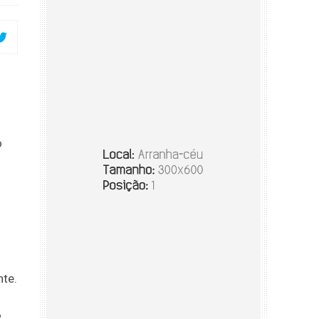
o
nte.
%