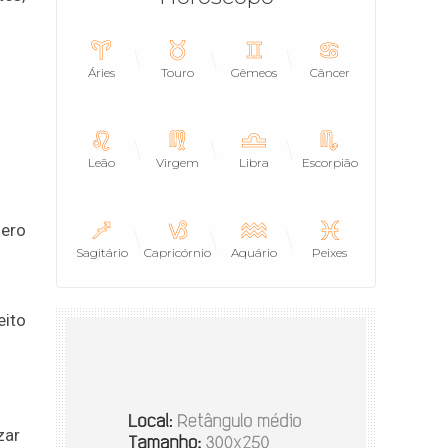
Áries
Touro
Gêmeos
Câncer
Leão
Virgem
Libra
Escorpião
mero
Sagitário
Capricórnio
Aquário
Peixes
eito
zar