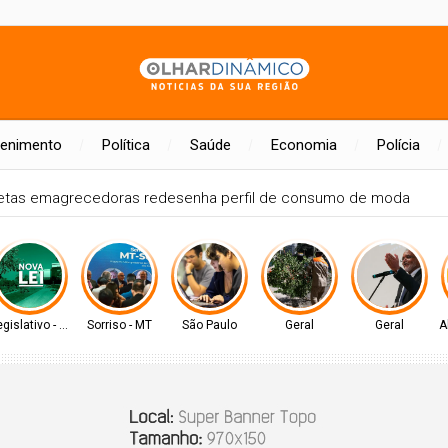
tenimento
Política
Saúde
Economia
Polícia
egislativo - MS
Sorriso - MT
São Paulo
Geral
Geral
A