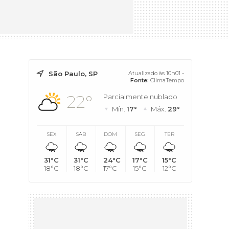
São Paulo, SP
Atualizado às 10h01 -
Fonte:
ClimaTempo
22°
Parcialmente nublado
Mín.
17°
Máx.
29°
SEX
SÁB
DOM
SEG
TER
31°C
31°C
24°C
17°C
15°C
18°C
18°C
17°C
15°C
12°C