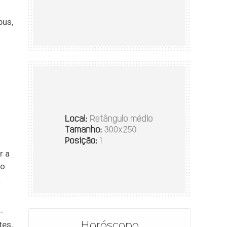
bus,
r a
 o
a
-
Horóscopo
tes,