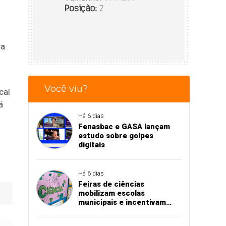
ra
Você viu?
cal
á
Há 6 dias
Fenasbac e GASA lançam
estudo sobre golpes
digitais
Há 6 dias
Feiras de ciências
mobilizam escolas
municipais e incentivam
aprendizado na prática