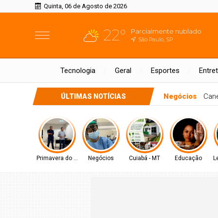
Quinta, 06 de Agosto de 2026
22°
Parcialmente nublado
São Paulo, SP
Tecnologia
Geral
Esportes
Entre
l do Corpo de Bombeiros vira réu em caso de assédio sexual
ÚLTIMAS NOTÍCIAS
Primavera do Leste
Negócios
Cuiabá - MT
Educação
L