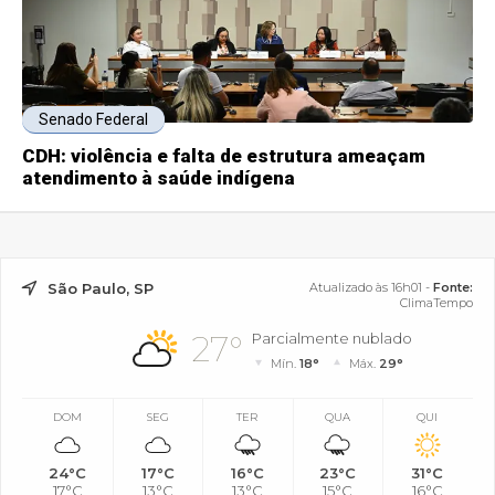
Senado Federal
CDH: violência e falta de estrutura ameaçam
atendimento à saúde indígena
São Paulo, SP
Atualizado às 16h01 -
Fonte:
ClimaTempo
27°
Parcialmente nublado
Mín.
18°
Máx.
29°
DOM
SEG
TER
QUA
QUI
24°C
17°C
16°C
23°C
31°C
17°C
13°C
13°C
15°C
16°C