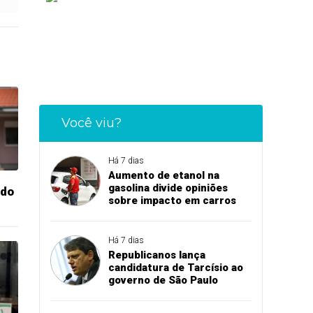
Você viu?
Há 7 dias
Aumento de etanol na
gasolina divide opiniões
ado
sobre impacto em carros
Há 7 dias
Republicanos lança
candidatura de Tarcísio ao
governo de São Paulo