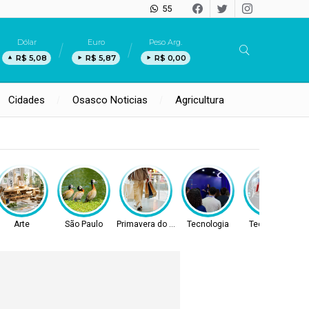
55
Dólar
Euro
Peso Arg.
R$ 5,08
R$ 5,87
R$ 0,00
Cidades
Osasco Noticias
Agricultura
Arte
São Paulo
Primavera do Leste
Tecnologia
Tecnologia