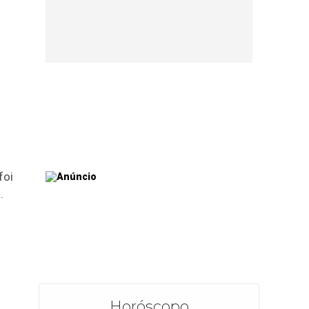
foi
.
Horóscopo