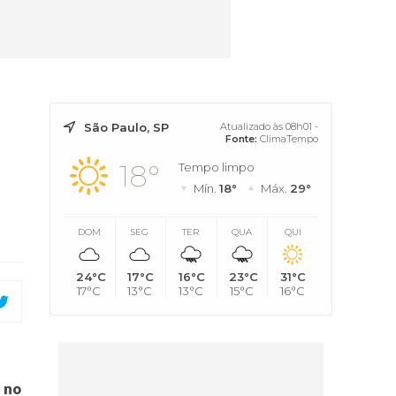
São Paulo, SP
Atualizado às 08h01 -
Fonte:
ClimaTempo
18°
Tempo limpo
Mín.
18°
Máx.
29°
DOM
SEG
TER
QUA
QUI
24°C
17°C
16°C
23°C
31°C
17°C
13°C
13°C
15°C
16°C
 no