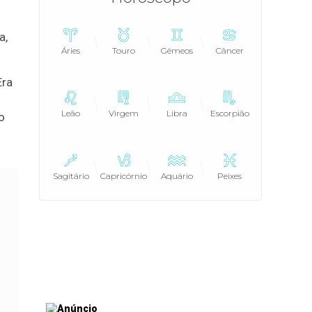
a,
Áries
Touro
Gêmeos
Câncer
Era
Leão
Virgem
Libra
Escorpião
o
Sagitário
Capricórnio
Aquário
Peixes