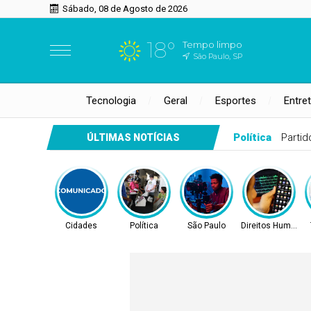
Sábado, 08 de Agosto de 2026
18°
Tempo limpo
São Paulo, SP
Tecnologia
Geral
Esportes
Entre
overno Municipal leva ações da assistência social e Programa BP
ÚLTIMAS NOTÍCIAS
Cidades
Política
São Paulo
Direitos Humanos