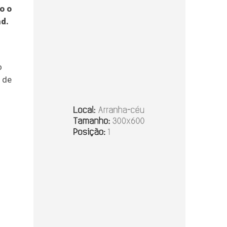
o o
d.
o
 de