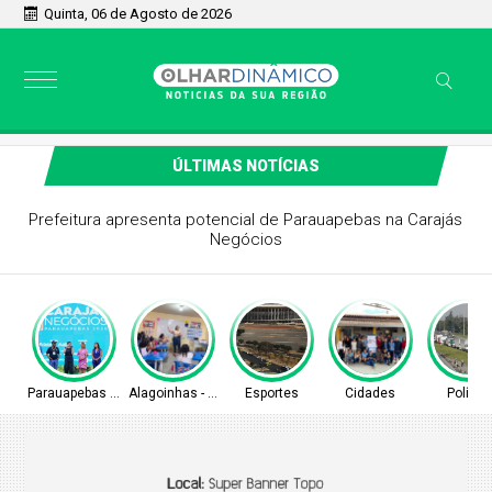
Quinta, 06 de Agosto de 2026
ÚLTIMAS NOTÍCIAS
Alagoinhas alcança o melhor Ideb de sua história nos Anos
Iniciais e supera meta do MEC
Parauapebas - PA
Alagoinhas - BA
Esportes
Cidades
Política