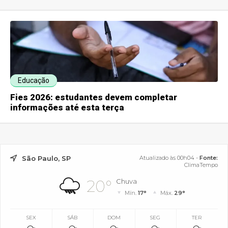
Educação
Fies 2026: estudantes devem completar
informações até esta terça
São Paulo, SP
Atualizado às 00h04 -
Fonte:
ClimaTempo
20°
Chuva
Mín.
17°
Máx.
29°
SEX
SÁB
DOM
SEG
TER