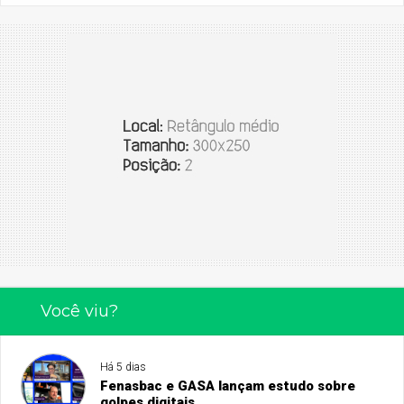
Você viu?
Há 5 dias
Fenasbac e GASA lançam estudo sobre
golpes digitais