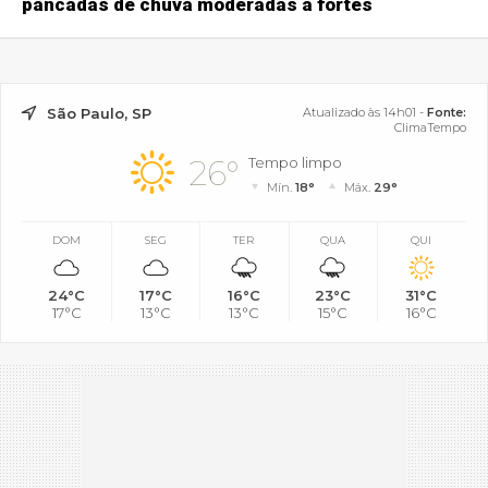
pancadas de chuva moderadas a fortes
São Paulo, SP
Atualizado às 14h01 -
Fonte:
ClimaTempo
26°
Tempo limpo
Mín.
18°
Máx.
29°
DOM
SEG
TER
QUA
QUI
24°C
17°C
16°C
23°C
31°C
17°C
13°C
13°C
15°C
16°C