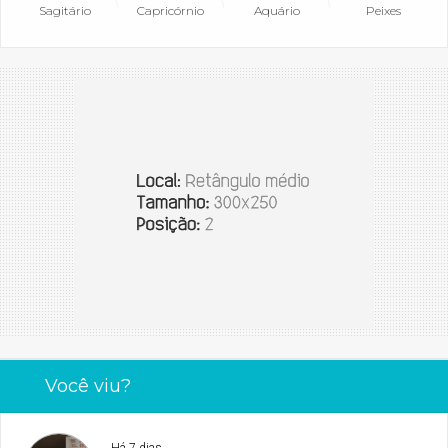
Sagitário
Capricórnio
Aquário
Peixes
Você viu?
Há 7 dias