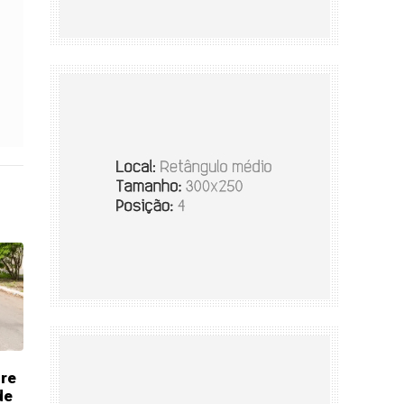
bre
de