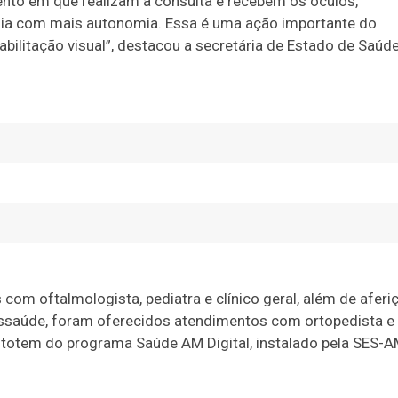
ento em que realizam a consulta e recebem os óculos,
dia com mais autonomia. Essa é uma ação importante do
ilitação visual”, destacou a secretária de Estado de Saúde
com oftalmologista, pediatra e clínico geral, além de aferi
elessaúde, foram oferecidos atendimentos com ortopedista e
o totem do programa Saúde AM Digital, instalado pela SES-