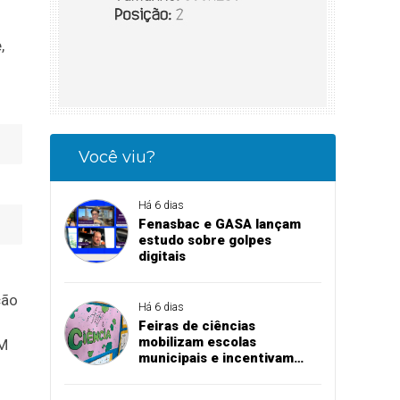
,
Você viu?
Há 6 dias
Fenasbac e GASA lançam
estudo sobre golpes
digitais
ção
Há 6 dias
Feiras de ciências
mobilizam escolas
AM
municipais e incentivam
aprendizado na prática