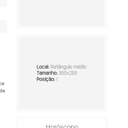
ece
 da
Horóscopo