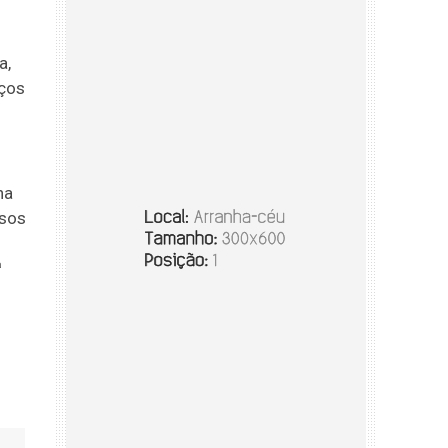
a,
iços
na
rsos
ª