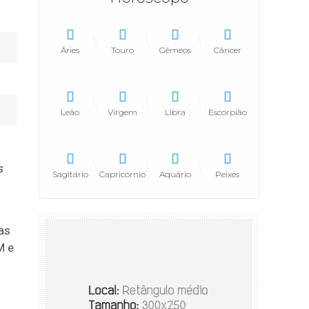
Áries
Touro
Gêmeos
Câncer
Leão
Virgem
Libra
Escorpião
s
Sagitário
Capricórnio
Aquário
Peixes
as
M e