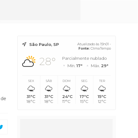
São Paulo, SP
Atualizado às 15h01 -
Fonte:
ClimaTempo
28°
Parcialmente nublado
Mín.
17°
Máx.
29°
SEX
SÁB
DOM
SEG
TER
31°C
31°C
24°C
17°C
15°C
 de
18°C
18°C
17°C
15°C
12°C